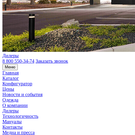
Дилеры
8 800 550-34-74
Заказать звонок
Меню
Главная
Каталог
Конфигуратор
Цены
Новости и события
Одежда
О компании
Дилеры
Технологичность
Мануалы
Контакты
Медиа и пресса