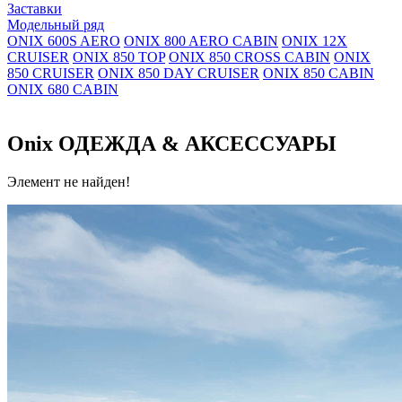
Заставки
Модельный ряд
ONIX 600S AERO
ONIX 800 AERO CABIN
ONIX 12X
CRUISER
ONIX 850 TOP
ONIX 850 CROSS CABIN
ONIX
850 CRUISER
ONIX 850 DAY CRUISER
ONIX 850 CABIN
ONIX 680 CABIN
Onix ОДЕЖДА & АКСЕССУАРЫ
Элемент не найден!