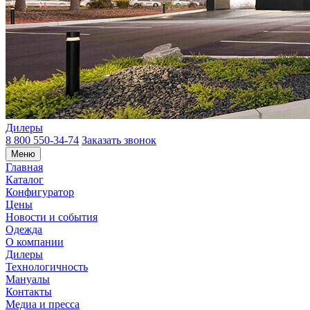
Дилеры
8 800 550-34-74
Заказать звонок
Меню
Главная
Каталог
Конфигуратор
Цены
Новости и события
Одежда
О компании
Дилеры
Технологичность
Мануалы
Контакты
Медиа и пресса